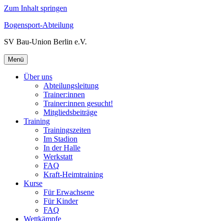
Zum Inhalt springen
Bogensport-Abteilung
SV Bau-Union Berlin e.V.
Menü
Über uns
Abteilungsleitung
Trainer:innen
Trainer:innen gesucht!
Mitgliedsbeiträge
Training
Trainingszeiten
Im Stadion
In der Halle
Werkstatt
FAQ
Kraft-Heimtraining
Kurse
Für Erwachsene
Für Kinder
FAQ
Wettkämpfe